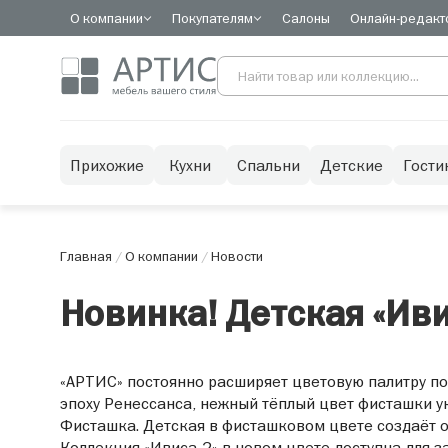
О компании
Покупателям
Салоны
Онлайн-редакт
Прихожие
Кухни
Спальни
Детские
Гости
Главная
/
О компании
/
Новости
Новинка! Детская «Иви
«АРТИС» постоянно расширяет цветовую палитру по
эпоху Ренессанса, нежный тёплый цвет фисташки ук
Фисташка. Детская в фисташковом цвете создаёт о
Коллекция «Ивиса-2» в новом цвете доступна для за