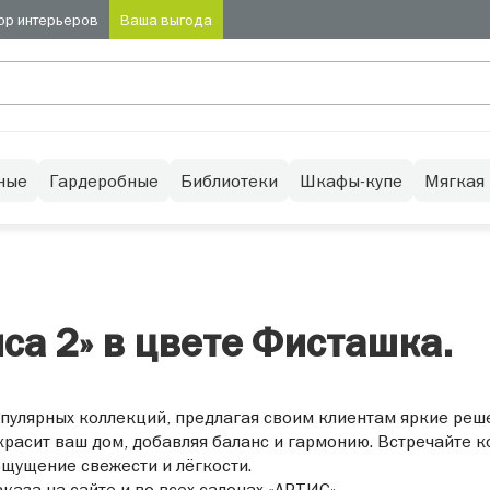
ор интерьеров
Ваша выгода
ные
Гардеробные
Библиотеки
Шкафы-купе
Мягкая
са 2» в цвете Фисташка.
пулярных коллекций, предлагая своим клиентам яркие реш
расит ваш дом, добавляя баланс и гармонию. Встречайте к
щущение свежести и лёгкости.
каза на сайте и во всех салонах «АРТИС».