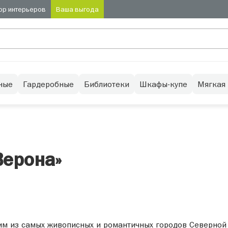
ор интерьеров
Ваша выгода
ные
Гардеробные
Библиотеки
Шкафы-купе
Мягкая
Верона»
им из самых живописных и романтичных городов Северной 