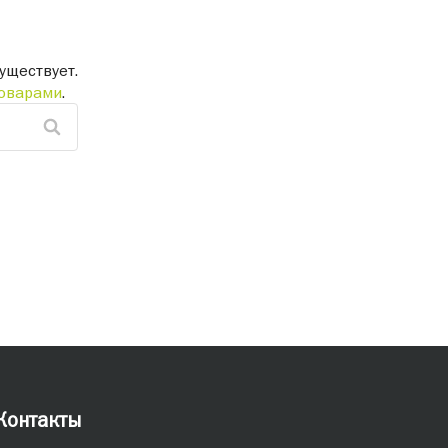
уществует.
оварами
.
Контакты