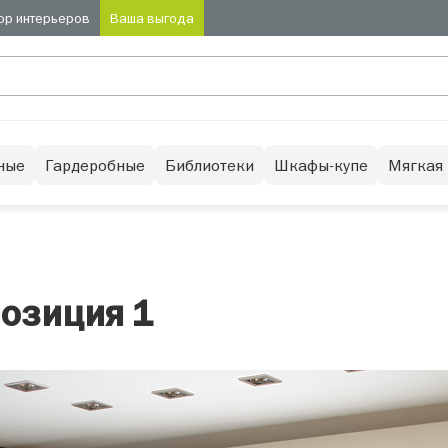
ор интерьеров
Ваша выгода
ные
Гардеробные
Библиотеки
Шкафы-купе
Мягкая
озиция 1