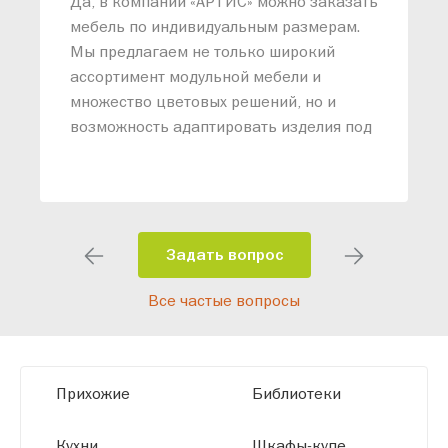
Да, в компании «АРТИС» можно заказать
М
мебель по индивидуальным размерам.
п
Мы предлагаем не только широкий
м
ассортимент модульной мебели и
о
множество цветовых решений, но и
возможность адаптировать изделия под
ваши конкретные требования. Наши
специалисты помогут разработать
индивидуальный проект, учитывая
особенности планировки вашего
помещения и личные пожелания.
Задать вопрос
Благодаря современному
Все частые вопросы
высокотехнологичному оборудованию
мы можем производить мебель по
заданным параметрам, обеспечивая
высокое качество и точное соответствие
Прихожие
Библиотеки
размерам.
Кухни
Шкафы-купе