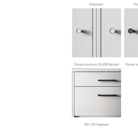
Рейлинг
Ре
Ручка-кнопка GU08 белая
Ручка-
ФП-09 Черная