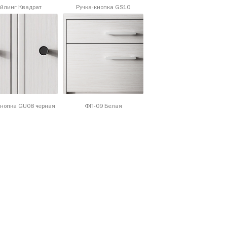
йлинг Квадрат
Ручка-кнопка GS10
кнопка GU08 черная
ФП-09 Белая