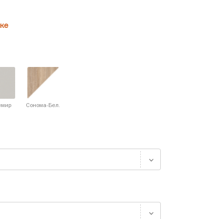
ке
емир
Сонома-Бел.