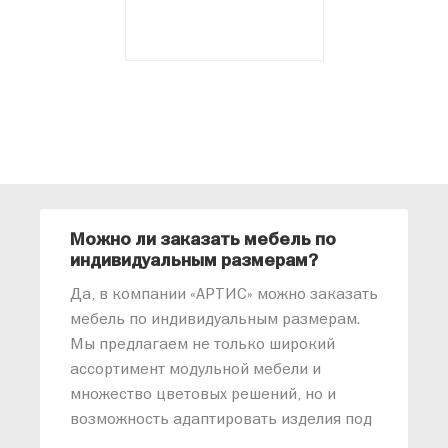
Можно ли заказать мебель по
О
индивидуальным размерам?
м
«
Да, в компании «АРТИС» можно заказать
М
мебель по индивидуальным размерам.
п
Мы предлагаем не только широкий
м
ассортимент модульной мебели и
о
множество цветовых решений, но и
возможность адаптировать изделия под
ваши конкретные требования. Наши