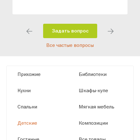
специалисты помогут разработать
индивидуальный проект, учитывая
особенности планировки вашего
помещения и личные пожелания.
Задать вопрос
Благодаря современному
Все частые вопросы
высокотехнологичному оборудованию
мы можем производить мебель по
заданным параметрам, обеспечивая
высокое качество и точное соответствие
Прихожие
Библиотеки
размерам.
Кухни
Шкафы-купе
Спальни
Мягкая мебель
Детские
Композиции
Гостиные
Все товары