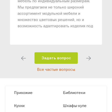
мебель по индивидуальным размерам.
п
Мы предлагаем не только широкий
м
ассортимент модульной мебели и
о
множество цветовых решений, но и
возможность адаптировать изделия под
ваши конкретные требования. Наши
специалисты помогут разработать
индивидуальный проект, учитывая
особенности планировки вашего
помещения и личные пожелания.
Задать вопрос
Благодаря современному
Все частые вопросы
высокотехнологичному оборудованию
мы можем производить мебель по
заданным параметрам, обеспечивая
высокое качество и точное соответствие
Прихожие
Библиотеки
размерам.
Кухни
Шкафы-купе