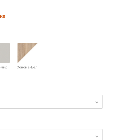
ке
емир
Сонома-Бел.