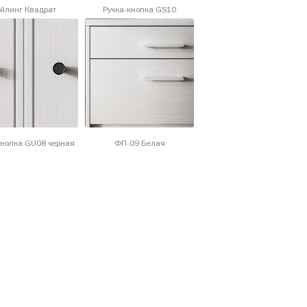
йлинг Квадрат
Ручка-кнопка GS10
кнопка GU08 черная
ФП-09 Белая