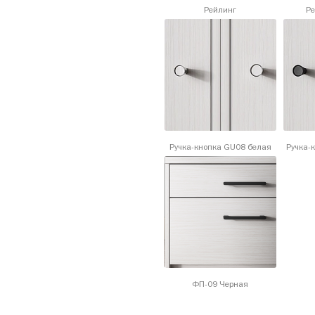
Рейлинг
Ре
Ручка-кнопка GU08 белая
Ручка-
ФП-09 Черная