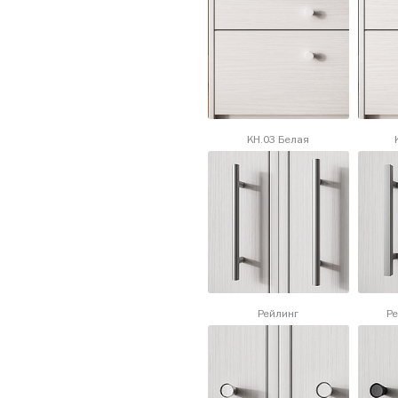
KH.03 Белая
Рейлинг
Ре