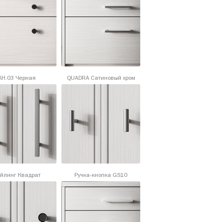
KH.03 Черная
QUADRA Сатиновый хром
йлинг Квадрат
Ручка-кнопка GS10