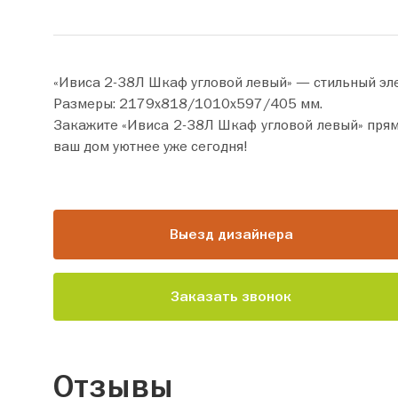
«Ивиса 2-38Л Шкаф угловой левый» — стильный эл
Размеры: 2179х818/1010х597/405 мм.
Закажите «Ивиса 2-38Л Шкаф угловой левый» прямо сейчас по цене от 50 940 руб. Добавьте товар
ваш дом уютнее уже сегодня!
Выезд дизайнера
Заказать звонок
Отзывы