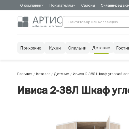
О компании
Покупателям
Салоны
Онлайн-редакт
Детские
Прихожие
Кухни
Спальни
Гости
Главная
/
Каталог
/
Детские
/
Ивиса 2-38Л Шкаф угловой ле
Ивиса 2-38Л Шкаф угл