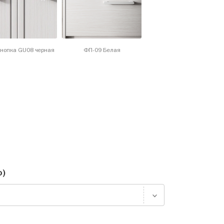
кнопка GU08 черная
ФП-09 Белая
о)