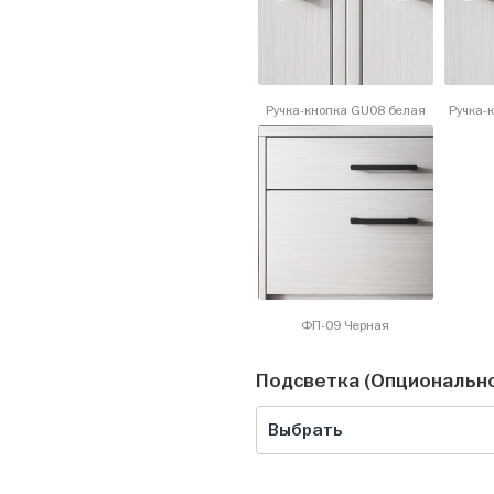
Ручка-кнопка GU08 белая
Ручка-
ФП-09 Черная
Подсветка (Опциональн
Выбрать