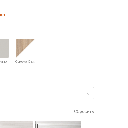
ке
емир
Сонома-Бел.
Сбросить