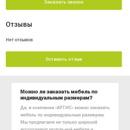
Заказать звонок
Отзывы
Нет отзывов
Оставить отзыв
Можно ли заказать мебель по
О
индивидуальным размерам?
м
«
Да, в компании «АРТИС» можно заказать
М
мебель по индивидуальным размерам.
п
Мы предлагаем не только широкий
м
ассортимент модульной мебели и