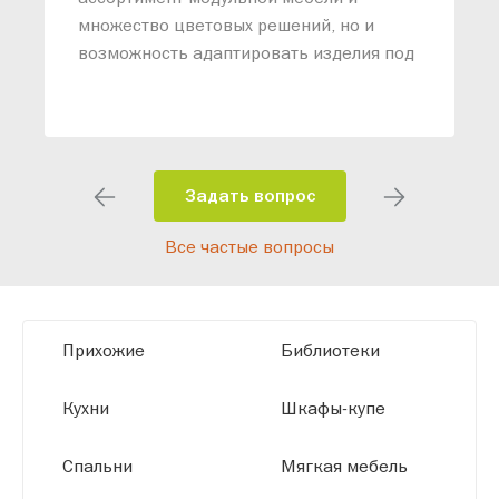
о
множество цветовых решений, но и
возможность адаптировать изделия под
ваши конкретные требования. Наши
специалисты помогут разработать
индивидуальный проект, учитывая
особенности планировки вашего
помещения и личные пожелания.
Задать вопрос
Благодаря современному
Все частые вопросы
высокотехнологичному оборудованию
мы можем производить мебель по
заданным параметрам, обеспечивая
высокое качество и точное соответствие
Прихожие
Библиотеки
размерам.
Кухни
Шкафы-купе
Спальни
Мягкая мебель