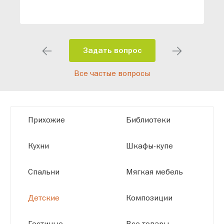
специалисты помогут разработать
индивидуальный проект, учитывая
особенности планировки вашего
помещения и личные пожелания.
Задать вопрос
Благодаря современному
Все частые вопросы
высокотехнологичному оборудованию
мы можем производить мебель по
заданным параметрам, обеспечивая
высокое качество и точное соответствие
Прихожие
Библиотеки
размерам.
Кухни
Шкафы-купе
Спальни
Мягкая мебель
Детские
Композиции
Гостиные
Все товары