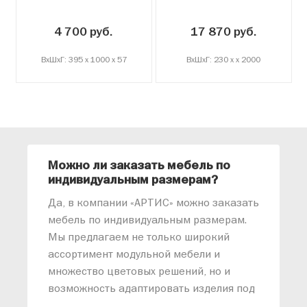
бортик
4 700 руб.
17 870 руб.
ВxШxГ: 395 x 1000 x 57
ВxШxГ: 230 x x 2000
Можно ли заказать мебель по
О
индивидуальным размерам?
м
«
Да, в компании «АРТИС» можно заказать
М
мебель по индивидуальным размерам.
п
Мы предлагаем не только широкий
м
ассортимент модульной мебели и
о
множество цветовых решений, но и
возможность адаптировать изделия под
ваши конкретные требования. Наши