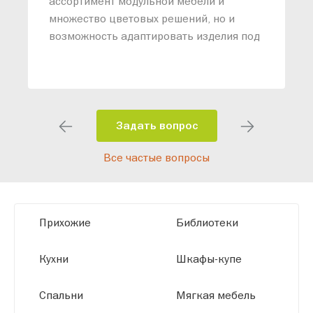
ассортимент модульной мебели и
о
множество цветовых решений, но и
возможность адаптировать изделия под
ваши конкретные требования. Наши
специалисты помогут разработать
индивидуальный проект, учитывая
особенности планировки вашего
помещения и личные пожелания.
Задать вопрос
Благодаря современному
Все частые вопросы
высокотехнологичному оборудованию
мы можем производить мебель по
заданным параметрам, обеспечивая
высокое качество и точное соответствие
Прихожие
Библиотеки
размерам.
Кухни
Шкафы-купе
Спальни
Мягкая мебель