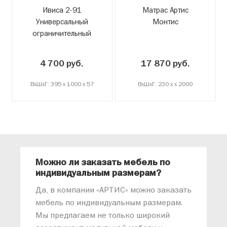
Ивиса 2-91
Матрас Артис
Универсальный
Монтис
ограничительный
бортик
4 700 руб.
17 870 руб.
ВxШxГ: 395 x 1000 x 57
ВxШxГ: 230 x x 2000
Можно ли заказать мебель по
О
индивидуальным размерам?
м
«
Да, в компании «АРТИС» можно заказать
М
мебель по индивидуальным размерам.
п
Мы предлагаем не только широкий
м