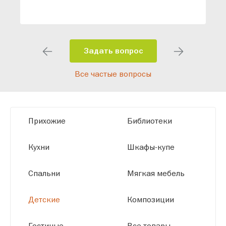
специалисты помогут разработать
индивидуальный проект, учитывая
особенности планировки вашего
помещения и личные пожелания.
Задать вопрос
Благодаря современному
Все частые вопросы
высокотехнологичному оборудованию
мы можем производить мебель по
заданным параметрам, обеспечивая
высокое качество и точное соответствие
Прихожие
Библиотеки
размерам.
Кухни
Шкафы-купе
Спальни
Мягкая мебель
Детские
Композиции
Гостиные
Все товары