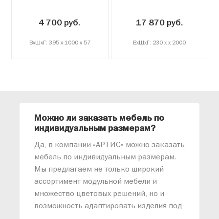
бортик
4 700 руб.
17 870 руб.
ВxШxГ: 395 x 1000 x 57
ВxШxГ: 230 x x 2000
Можно ли заказать мебель по
О
индивидуальным размерам?
м
«
Да, в компании «АРТИС» можно заказать
М
мебель по индивидуальным размерам.
п
Мы предлагаем не только широкий
м
ассортимент модульной мебели и
о
множество цветовых решений, но и
возможность адаптировать изделия под
ваши конкретные требования. Наши