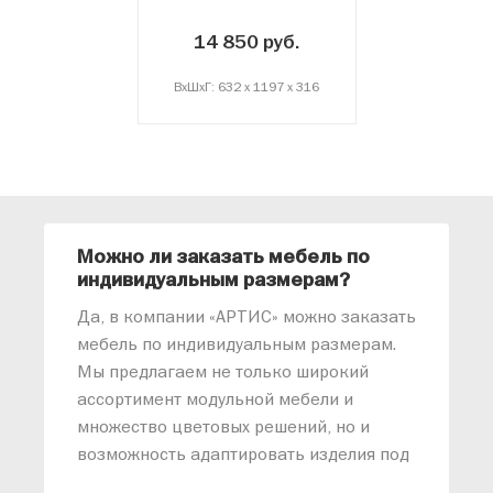
14 850 руб.
ВxШxГ: 632 x 1197 x 316
Можно ли заказать мебель по
О
индивидуальным размерам?
м
«
Да, в компании «АРТИС» можно заказать
М
мебель по индивидуальным размерам.
п
Мы предлагаем не только широкий
м
ассортимент модульной мебели и
о
множество цветовых решений, но и
возможность адаптировать изделия под
ваши конкретные требования. Наши