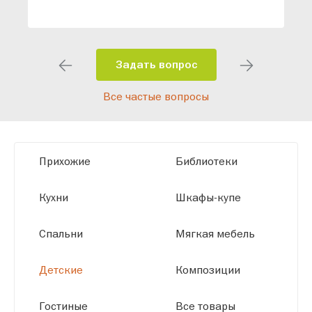
специалисты помогут разработать
индивидуальный проект, учитывая
особенности планировки вашего
помещения и личные пожелания.
Задать вопрос
Благодаря современному
Все частые вопросы
высокотехнологичному оборудованию
мы можем производить мебель по
заданным параметрам, обеспечивая
высокое качество и точное соответствие
Прихожие
Библиотеки
размерам.
Кухни
Шкафы-купе
Спальни
Мягкая мебель
Детские
Композиции
Гостиные
Все товары