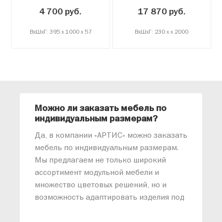
4 700 руб.
17 870 руб.
ВxШxГ: 395 x 1000 x 57
ВxШxГ: 230 x x 2000
Можно ли заказать мебель по
О
индивидуальным размерам?
м
«
Да, в компании «АРТИС» можно заказать
М
мебель по индивидуальным размерам.
п
Мы предлагаем не только широкий
м
ассортимент модульной мебели и
о
множество цветовых решений, но и
возможность адаптировать изделия под
ваши конкретные требования. Наши
специалисты помогут разработать