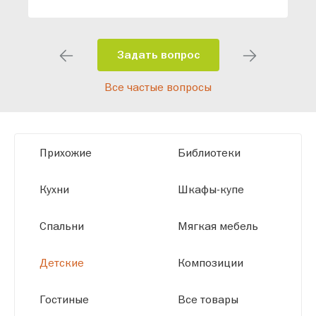
индивидуальный проект, учитывая
особенности планировки вашего
помещения и личные пожелания.
Задать вопрос
Благодаря современному
Все частые вопросы
высокотехнологичному оборудованию
мы можем производить мебель по
заданным параметрам, обеспечивая
высокое качество и точное соответствие
Прихожие
Библиотеки
размерам.
Кухни
Шкафы-купе
Спальни
Мягкая мебель
Детские
Композиции
Гостиные
Все товары