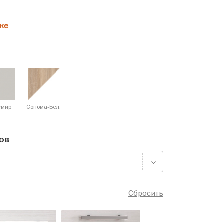
ке
емир
Сонома-Бел.
ов
Сбросить