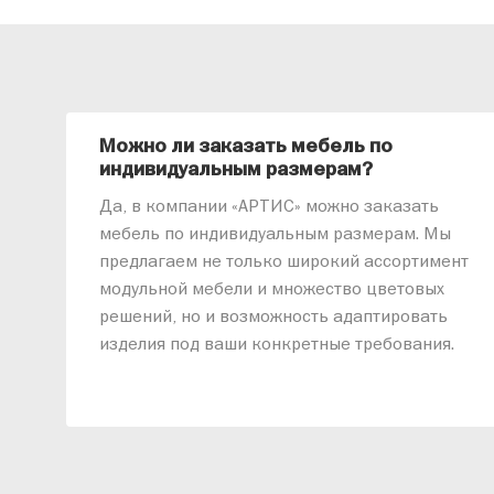
Можно ли заказать мебель по
индивидуальным размерам?
Да, в компании «АРТИС» можно заказать
мебель по индивидуальным размерам. Мы
предлагаем не только широкий ассортимент
модульной мебели и множество цветовых
решений, но и возможность адаптировать
изделия под ваши конкретные требования.
Наши специалисты помогут разработать
индивидуальный проект, учитывая
особенности планировки вашего
помещения и личные пожелания. Благодаря
современному высокотехнологичному