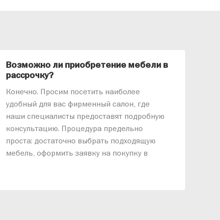
Возможно ли приобретение мебели в
Ка
рассрочку?
«АР
Конечно. Просим посетить наиболее
меб
удобный для вас фирменный салон, где
озв
наши специалисты предоставят подробную
ник
консультацию. Процедура предельно
так
проста: достаточно выбрать подходящую
спр
мебель, оформить заявку на покупку в
выс
рассрочку и подписать договор.
дос
реп
отн
раз
дис