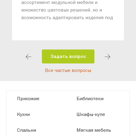
м
ассортимент модульной мебели и
о
множество цветовых решений, но и
возможность адаптировать изделия под
ваши конкретные требования. Наши
специалисты помогут разработать
индивидуальный проект, учитывая
особенности планировки вашего
помещения и личные пожелания.
Задать вопрос
Благодаря современному
Все частые вопросы
высокотехнологичному оборудованию
мы можем производить мебель по
заданным параметрам, обеспечивая
высокое качество и точное соответствие
Прихожие
Библиотеки
размерам.
Кухни
Шкафы-купе
Спальни
Мягкая мебель