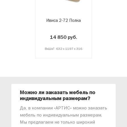
Ивиса 2-72 Полка
14 850 руб.
ВxШxГ: 632 x 1197 x 316
Можно ли заказать мебель по
О
индивидуальным размерам?
м
«
Да, в компании «АРТИС» можно заказать
М
мебель по индивидуальным размерам.
п
Мы предлагаем не только широкий