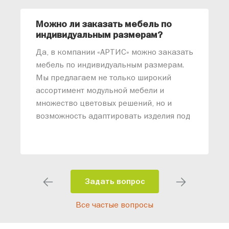
Можно ли заказать мебель по
О
индивидуальным размерам?
м
«
Да, в компании «АРТИС» можно заказать
М
мебель по индивидуальным размерам.
п
Мы предлагаем не только широкий
м
ассортимент модульной мебели и
о
множество цветовых решений, но и
возможность адаптировать изделия под
ваши конкретные требования. Наши
специалисты помогут разработать
индивидуальный проект, учитывая
особенности планировки вашего
помещения и личные пожелания.
Задать вопрос
Благодаря современному
Все частые вопросы
высокотехнологичному оборудованию
мы можем производить мебель по