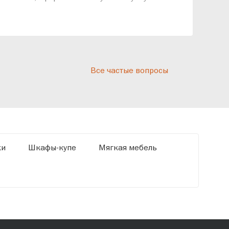
рассрочку и подписать договор.
дос
реп
отн
раз
дис
Все частые вопросы
кот
«Ди
ки
Шкафы-купе
Мягкая мебель