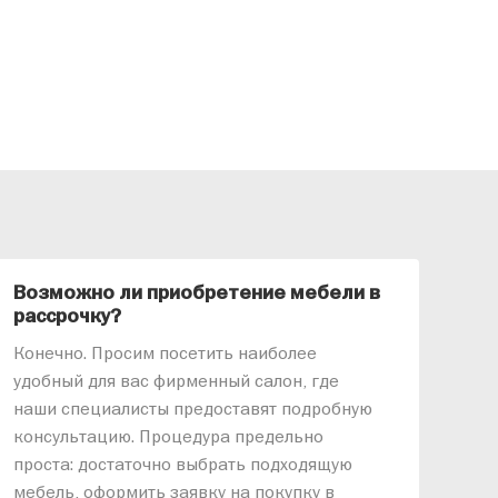
Возможно ли приобретение мебели в
Ка
рассрочку?
«АР
Конечно. Просим посетить наиболее
меб
удобный для вас фирменный салон, где
озв
наши специалисты предоставят подробную
ник
консультацию. Процедура предельно
так
проста: достаточно выбрать подходящую
спр
мебель, оформить заявку на покупку в
выс