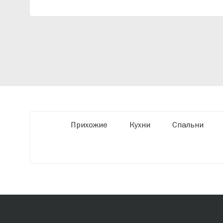
индивидуальный проект, учитывая
особенности планировки вашего
помещения и личные пожелания. Благодаря
современному высокотехнологичному
оборудованию мы можем производить
мебель по заданным параметрам,
обеспечивая высокое качество и точное
соответствие размерам.
Прихожие
Кухни
Спальни