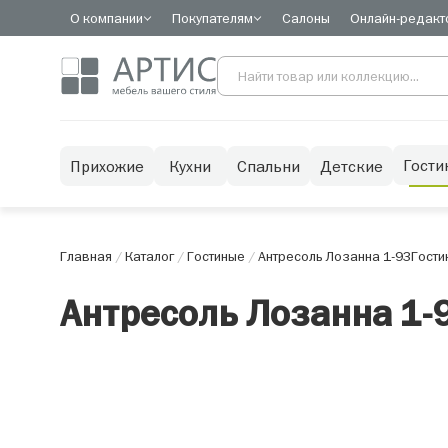
О компании
Покупателям
Салоны
Онлайн-редакт
Гости
Прихожие
Кухни
Спальни
Детские
Главная
/
Каталог
/
Гостиные
/
Антресоль Лозанна 1-93
Гости
Антресоль Лозанна 1-