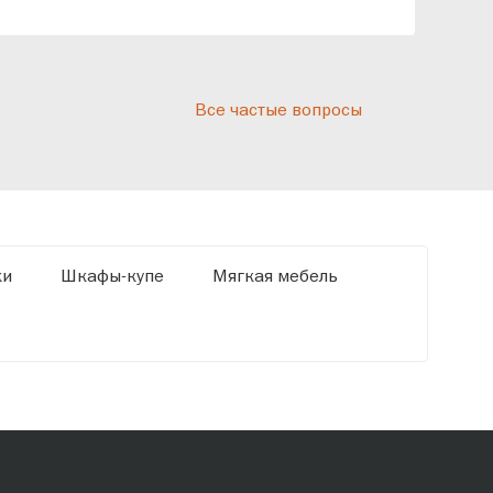
реп
отн
раз
дис
Все частые вопросы
кот
«Ди
ки
Шкафы-купе
Мягкая мебель