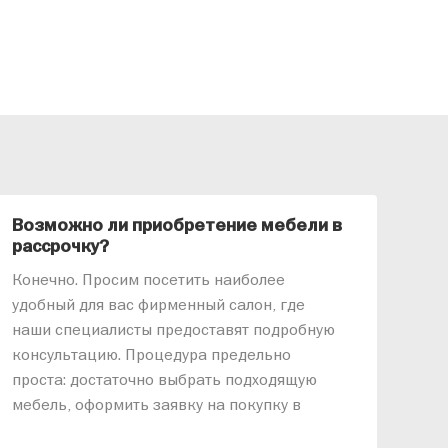
Возможно ли приобретение мебели в
Ка
рассрочку?
«АР
Конечно. Просим посетить наиболее
меб
удобный для вас фирменный салон, где
озв
наши специалисты предоставят подробную
ник
консультацию. Процедура предельно
так
проста: достаточно выбрать подходящую
спр
мебель, оформить заявку на покупку в
выс
рассрочку и подписать договор.
дос