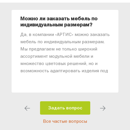
Можно ли заказать мебель по
О
индивидуальным размерам?
м
«
Да, в компании «АРТИС» можно заказать
М
мебель по индивидуальным размерам.
п
Мы предлагаем не только широкий
м
ассортимент модульной мебели и
о
множество цветовых решений, но и
возможность адаптировать изделия под
ваши конкретные требования. Наши
специалисты помогут разработать
индивидуальный проект, учитывая
особенности планировки вашего
помещения и личные пожелания.
Задать вопрос
Благодаря современному
Все частые вопросы
высокотехнологичному оборудованию
мы можем производить мебель по