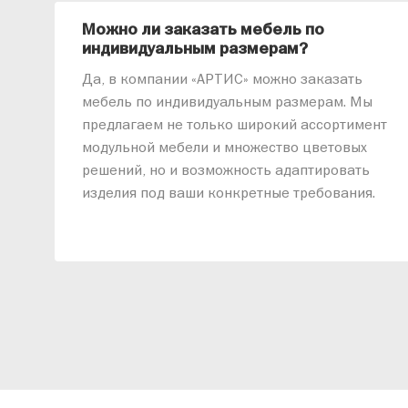
Можно ли заказать мебель по
индивидуальным размерам?
Да, в компании «АРТИС» можно заказать
мебель по индивидуальным размерам. Мы
предлагаем не только широкий ассортимент
модульной мебели и множество цветовых
решений, но и возможность адаптировать
изделия под ваши конкретные требования.
Наши специалисты помогут разработать
индивидуальный проект, учитывая
особенности планировки вашего
помещения и личные пожелания. Благодаря
современному высокотехнологичному
оборудованию мы можем производить
мебель по заданным параметрам,
обеспечивая высокое качество и точное
соответствие размерам.