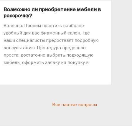
Возможно ли приобретение мебели в
Ка
рассрочку?
«АР
Конечно. Просим посетить наиболее
меб
удобный для вас фирменный салон, где
озв
наши специалисты предоставят подробную
ник
консультацию. Процедура предельно
так
проста: достаточно выбрать подходящую
спр
мебель, оформить заявку на покупку в
выс
рассрочку и подписать договор.
дос
реп
отн
раз
дис
Все частые вопросы
кот
«Ди