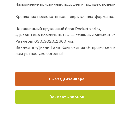
Наполнение приспинных подушек и подушек подлоко
Крепление подлокотников - скрытая платформа под
Независимый пружинный блок Pocket spring
«Диван Тана Композиция 6» — стильный элемент к
Размеры: 630х3020х1660 мм.
Закажите «Диван Тана Композиция 6» прямо сейчас по цене от 271 720 руб. Добавьте товар в корзину 
дом уютнее уже сегодня!
Выезд дизайнера
Заказать звонок