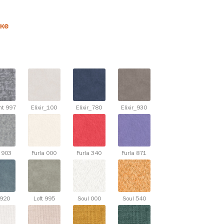
ке
nt 997
Elixir_100
Elixir_780
Elixir_930
d 903
Furla 000
Furla 340
Furla 871
 920
Loft 995
Soul 000
Soul 540