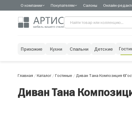
О компании
Покупателям
Салоны
Онлайн-редакт
Гости
Прихожие
Кухни
Спальни
Детские
Главная
/
Каталог
/
Гостиные
/
Диван Тана Композиция 6
Гос
Диван Тана Композици