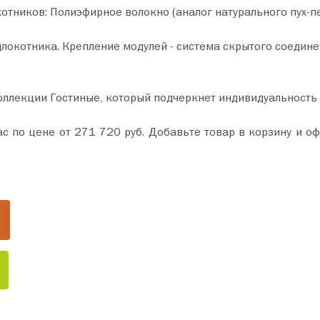
тников: Полиэфирное волокно (аналог натурального пух-п
локотника. Крепление модулей - система скрытого соедине
оллекции Гостиные, который подчеркнет индивидуальность
и оформите покупку всего за пару минут. Сделайте ваш