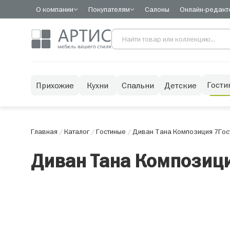
О компании
Покупателям
Салоны
Онлайн-редакт
Гости
Прихожие
Кухни
Спальни
Детские
Главная
/
Каталог
/
Гостиные
/
Диван Тана Композиция 7
Гос
Диван Тана Композици