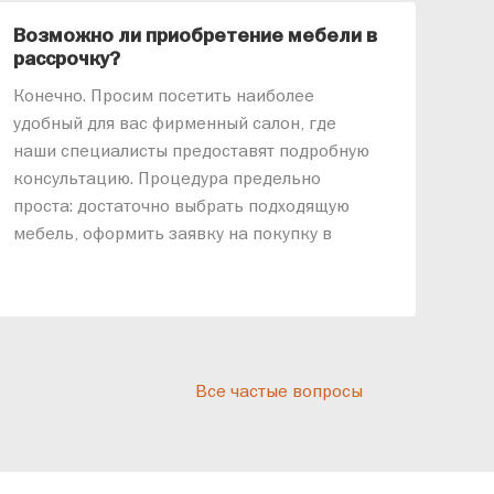
Возможно ли приобретение мебели в
Ка
рассрочку?
«АР
Конечно. Просим посетить наиболее
меб
удобный для вас фирменный салон, где
озв
наши специалисты предоставят подробную
ник
консультацию. Процедура предельно
так
проста: достаточно выбрать подходящую
спр
мебель, оформить заявку на покупку в
выс
рассрочку и подписать договор.
дос
реп
отн
раз
дис
Все частые вопросы
кот
«Ди