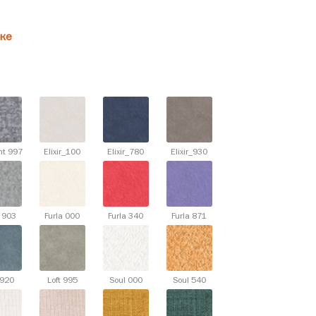
ке
nt 997
Elixir_100
Elixir_780
Elixir_930
d 903
Furla 000
Furla 340
Furla 871
 920
Loft 995
Soul 000
Soul 540