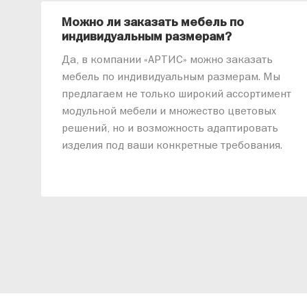
Можно ли заказать мебель по
индивидуальным размерам?
Да, в компании «АРТИС» можно заказать
мебель по индивидуальным размерам. Мы
предлагаем не только широкий ассортимент
модульной мебели и множество цветовых
решений, но и возможность адаптировать
изделия под ваши конкретные требования.
Наши специалисты помогут разработать
индивидуальный проект, учитывая
особенности планировки вашего
помещения и личные пожелания. Благодаря
современному высокотехнологичному
оборудованию мы можем производить
мебель по заданным параметрам,
обеспечивая высокое качество и точное
соответствие размерам.