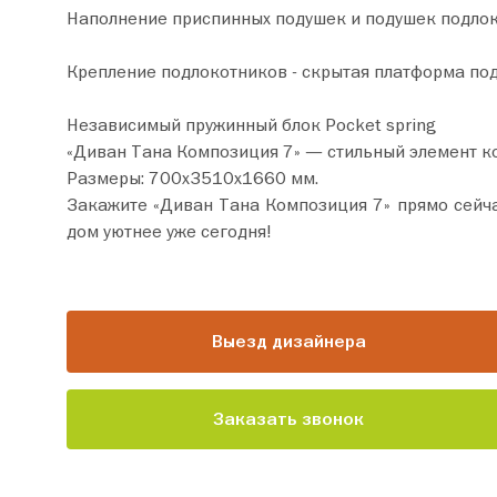
Наполнение приспинных подушек и подушек подлоко
Крепление подлокотников - скрытая платформа под
Независимый пружинный блок Pocket spring
«Диван Тана Композиция 7» — стильный элемент к
Размеры: 700х3510х1660 мм.
Закажите «Диван Тана Композиция 7» прямо сейчас по цене от 257 190 руб. Добавьте товар в корзину 
дом уютнее уже сегодня!
Выезд дизайнера
Заказать звонок