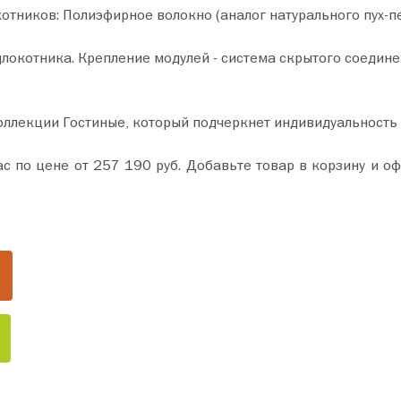
тников: Полиэфирное волокно (аналог натурального пух-п
локотника. Крепление модулей - система скрытого соедине
оллекции Гостиные, который подчеркнет индивидуальность
и оформите покупку всего за пару минут. Сделайте ваш