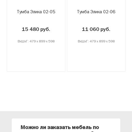
Тумба Элика 02-05
Тумба Элика 02-06
15 480 руб.
11 060 руб.
ВxШxГ: 479 x 899 x 598
ВxШxГ: 479 x 899 x 598
Можно ли заказать мебель по
О