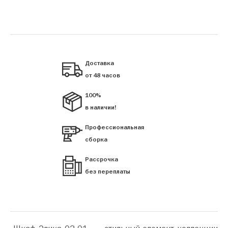
Доставка
от 48 часов
100%
в наличии!
Профессиональная
сборка
Рассрочка
без переплаты
«Шкаф Элика 02-01» — стильный элемент коллекции