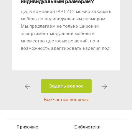
индивидуальным размерам?
м
«
Да, в компании «АРТИС» можно заказать
М
мебель по индивидуальным размерам.
п
Мы предлагаем не только широкий
м
ассортимент модульной мебели и
о
множество цветовых решений, но и
возможность адаптировать изделия под
ваши конкретные требования. Наши
специалисты помогут разработать
индивидуальный проект, учитывая
особенности планировки вашего
помещения и личные пожелания.
Задать вопрос
Благодаря современному
Все частые вопросы
высокотехнологичному оборудованию
мы можем производить мебель по
заданным параметрам, обеспечивая
высокое качество и точное соответствие
Прихожие
Библиотеки
размерам.