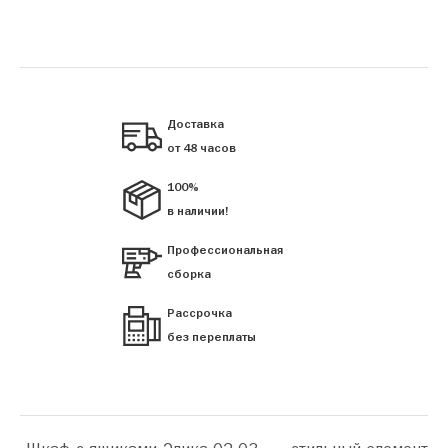
Доставка
от 48 часов
100%
в наличии!
Профессиональная
сборка
Рассрочка
без переплаты
«Шкаф с ящиками Элика 02-03» — стильный элемент