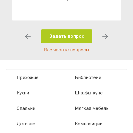
ваши конкретные требования. Наши
специалисты помогут разработать
индивидуальный проект, учитывая
особенности планировки вашего
помещения и личные пожелания.
Задать вопрос
Благодаря современному
Все частые вопросы
высокотехнологичному оборудованию
мы можем производить мебель по
заданным параметрам, обеспечивая
высокое качество и точное соответствие
Прихожие
Библиотеки
размерам.
Кухни
Шкафы-купе
Спальни
Мягкая мебель
Детские
Композиции