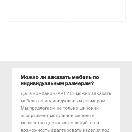
Можно ли заказать мебель по
О
индивидуальным размерам?
м
«
Да, в компании «АРТИС» можно заказать
М
мебель по индивидуальным размерам.
п
Мы предлагаем не только широкий
м
ассортимент модульной мебели и
о
множество цветовых решений, но и
возможность адаптировать изделия под