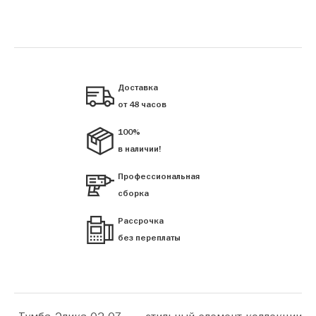
Доставка
от 48 часов
100%
в наличии!
Профессиональная
сборка
Рассрочка
без переплаты
«Тумба Элика 02-07» — стильный элемент коллекции