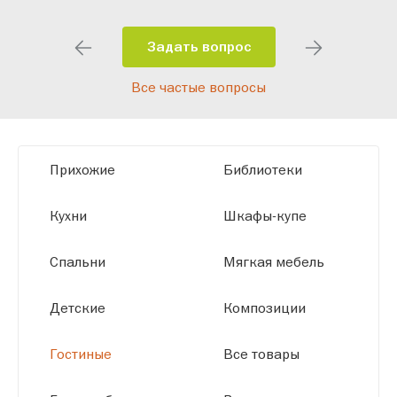
особенности планировки вашего
помещения и личные пожелания.
Задать вопрос
Благодаря современному
Все частые вопросы
высокотехнологичному оборудованию
мы можем производить мебель по
заданным параметрам, обеспечивая
высокое качество и точное соответствие
Прихожие
Библиотеки
размерам.
Кухни
Шкафы-купе
Спальни
Мягкая мебель
Детские
Композиции
Гостиные
Все товары