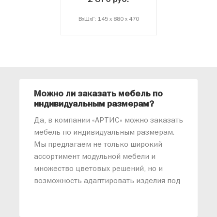
ВxШxГ: 145 x 880 x 470
Можно ли заказать мебель по
О
индивидуальным размерам?
м
«
Да, в компании «АРТИС» можно заказать
М
мебель по индивидуальным размерам.
п
Мы предлагаем не только широкий
м
ассортимент модульной мебели и
о
множество цветовых решений, но и
возможность адаптировать изделия под
ваши конкретные требования. Наши
специалисты помогут разработать
индивидуальный проект, учитывая