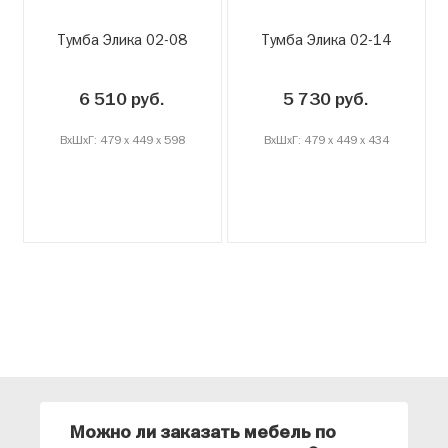
Тумба Элика 02-08
Тумба Элика 02-14
6 510 руб.
5 730 руб.
ВxШxГ: 479 x 449 x 598
ВxШxГ: 479 x 449 x 434
Можно ли заказать мебель по
О