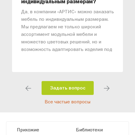
индивидуальным размерам?
м
«
Да, в компании «АРТИС» можно заказать
М
мебель по индивидуальным размерам.
п
Мы предлагаем не только широкий
м
ассортимент модульной мебели и
о
множество цветовых решений, но и
возможность адаптировать изделия под
ваши конкретные требования. Наши
специалисты помогут разработать
индивидуальный проект, учитывая
особенности планировки вашего
помещения и личные пожелания.
Задать вопрос
Благодаря современному
Все частые вопросы
высокотехнологичному оборудованию
мы можем производить мебель по
заданным параметрам, обеспечивая
высокое качество и точное соответствие
Прихожие
Библиотеки
размерам.