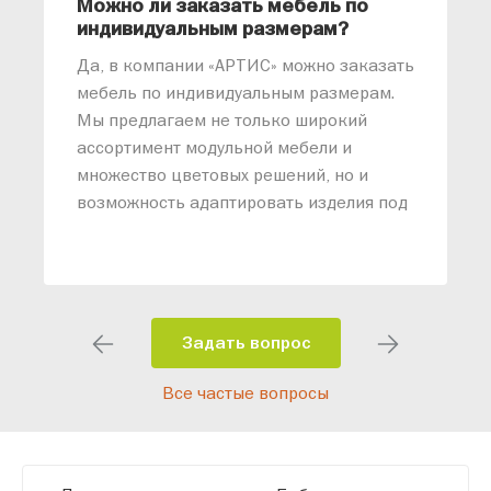
Можно ли заказать мебель по
О
индивидуальным размерам?
м
«
Да, в компании «АРТИС» можно заказать
М
мебель по индивидуальным размерам.
п
Мы предлагаем не только широкий
м
ассортимент модульной мебели и
о
множество цветовых решений, но и
возможность адаптировать изделия под
ваши конкретные требования. Наши
специалисты помогут разработать
индивидуальный проект, учитывая
особенности планировки вашего
помещения и личные пожелания.
Задать вопрос
Благодаря современному
Все частые вопросы
высокотехнологичному оборудованию
мы можем производить мебель по
заданным параметрам, обеспечивая
высокое качество и точное соответствие