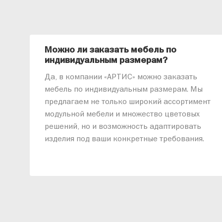
Можно ли заказать мебель по
индивидуальным размерам?
Да, в компании «АРТИС» можно заказать
мебель по индивидуальным размерам. Мы
предлагаем не только широкий ассортимент
модульной мебели и множество цветовых
решений, но и возможность адаптировать
изделия под ваши конкретные требования.
Наши специалисты помогут разработать
индивидуальный проект, учитывая
особенности планировки вашего
помещения и личные пожелания. Благодаря
современному высокотехнологичному
оборудованию мы можем производить