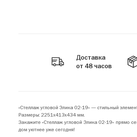
Доставка
от 48 часов
«Стеллаж угловой Элика 02-19» — стильный элемен
Размеры: 2251х413х434 мм.
Закажите «Стеллаж угловой Элика 02-19» прямо сейчас по цене от 11 490 руб. Добавьте товар в корзин
дом уютнее уже сегодня!