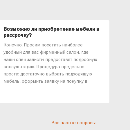
Возможно ли приобретение мебели в
Ка
рассрочку?
«АР
Конечно. Просим посетить наиболее
меб
удобный для вас фирменный салон, где
озв
наши специалисты предоставят подробную
ник
консультацию. Процедура предельно
так
проста: достаточно выбрать подходящую
спр
мебель, оформить заявку на покупку в
выс
рассрочку и подписать договор.
дос
реп
отн
раз
дис
Все частые вопросы
кот