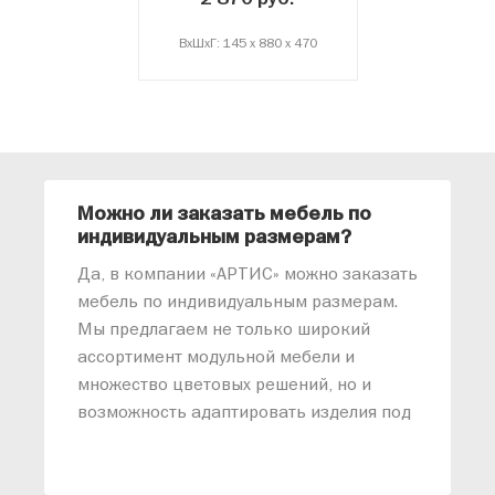
ВxШxГ: 145 x 880 x 470
Можно ли заказать мебель по
О
индивидуальным размерам?
м
«
Да, в компании «АРТИС» можно заказать
М
мебель по индивидуальным размерам.
п
Мы предлагаем не только широкий
м
ассортимент модульной мебели и
о
множество цветовых решений, но и
возможность адаптировать изделия под
ваши конкретные требования. Наши
специалисты помогут разработать
индивидуальный проект, учитывая