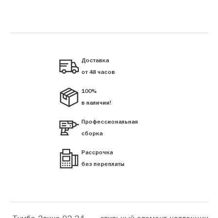
Доставка
от 48 часов
100%
в наличии!
Профессиональная
сборка
Рассрочка
без переплаты
«Тумба Элика 02-24» — стильный элемент коллекции