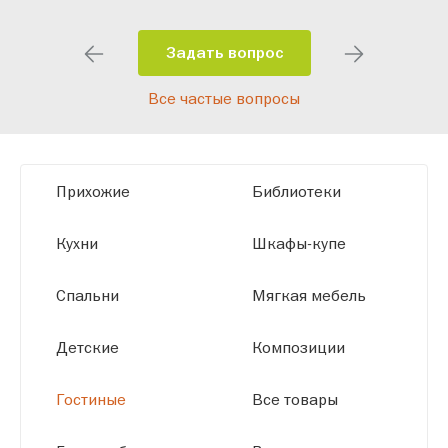
особенности планировки вашего
помещения и личные пожелания.
Задать вопрос
Благодаря современному
Все частые вопросы
высокотехнологичному оборудованию
мы можем производить мебель по
заданным параметрам, обеспечивая
высокое качество и точное соответствие
Прихожие
Библиотеки
размерам.
Кухни
Шкафы-купе
Спальни
Мягкая мебель
Детские
Композиции
Гостиные
Все товары