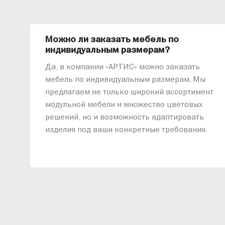
Можно ли заказать мебель по
индивидуальным размерам?
Да, в компании «АРТИС» можно заказать
мебель по индивидуальным размерам. Мы
предлагаем не только широкий ассортимент
модульной мебели и множество цветовых
решений, но и возможность адаптировать
изделия под ваши конкретные требования.
Наши специалисты помогут разработать
индивидуальный проект, учитывая
особенности планировки вашего
помещения и личные пожелания. Благодаря
современному высокотехнологичному
оборудованию мы можем производить
мебель по заданным параметрам,