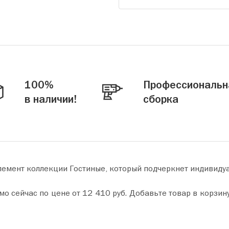
100%
Профессиональн
в наличии!
сборка
лемент коллекции Гостиные, который подчеркнет индивиду
р в корзину и оформите покупку всего за пару минут. Сделайте