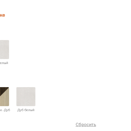
ке
белый
м.-Дуб
Дуб белый
Сбросить