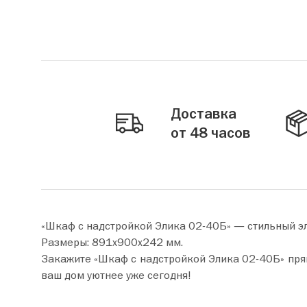
Доставка
от 48 часов
«Шкаф с надстройкой Элика 02-40Б» — стильный э
Размеры: 891х900х242 мм.
Закажите «Шкаф с надстройкой Элика 02-40Б» прямо сейчас по цене от 12 410 руб. Добавьте това
ваш дом уютнее уже сегодня!