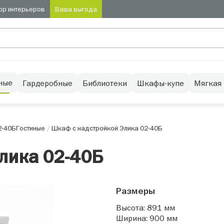
ор интерьеров
Ваша выгода
ные
Гардеробные
Библиотеки
Шкафы-купе
Мягкая
2-40Б
Гостиные
/
Шкаф с надстройкой Элика 02-40Б
лика 02-40Б
Размеры
Высота: 891 мм
Ширина: 900 мм