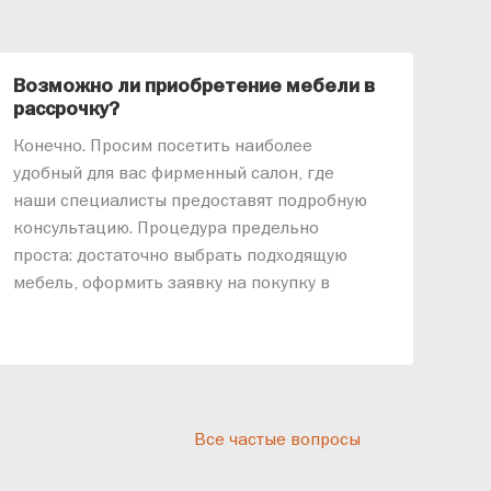
Возможно ли приобретение мебели в
Ка
рассрочку?
«АР
Конечно. Просим посетить наиболее
меб
удобный для вас фирменный салон, где
озв
наши специалисты предоставят подробную
ник
консультацию. Процедура предельно
так
проста: достаточно выбрать подходящую
спр
мебель, оформить заявку на покупку в
выс
рассрочку и подписать договор.
дос
реп
отн
раз
дис
Все частые вопросы
кот
«Ди