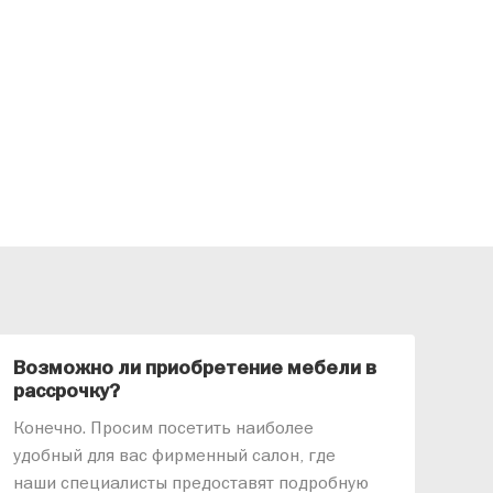
Возможно ли приобретение мебели в
Ка
рассрочку?
«АР
Конечно. Просим посетить наиболее
меб
удобный для вас фирменный салон, где
озв
наши специалисты предоставят подробную
ник