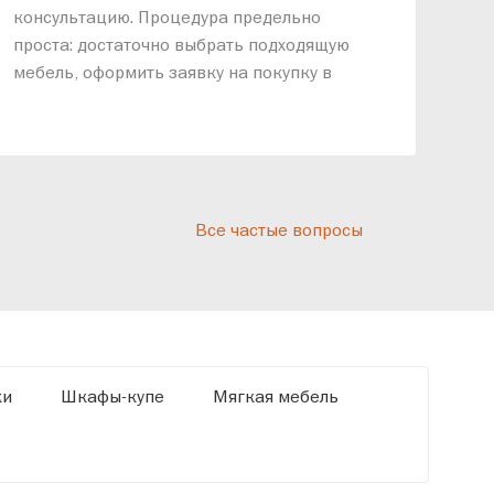
консультацию. Процедура предельно
так
проста: достаточно выбрать подходящую
спр
мебель, оформить заявку на покупку в
выс
рассрочку и подписать договор.
дос
реп
отн
раз
дис
Все частые вопросы
кот
«Ди
ки
Шкафы-купе
Мягкая мебель