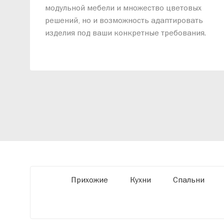
модульной мебели и множество цветовых
решений, но и возможность адаптировать
изделия под ваши конкретные требования.
Наши специалисты помогут разработать
индивидуальный проект, учитывая
особенности планировки вашего
помещения и личные пожелания. Благодаря
современному высокотехнологичному
оборудованию мы можем производить
мебель по заданным параметрам,
обеспечивая высокое качество и точное
соответствие размерам.
Прихожие
Кухни
Спальни