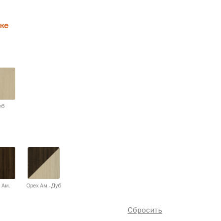
ке
уб
 Ам.
Орех Ам.-Дуб
Сбросить