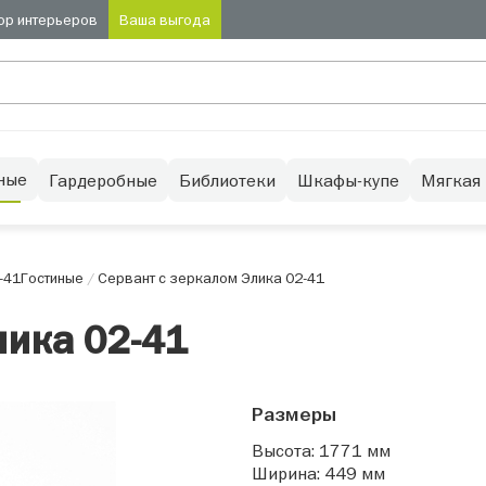
ор интерьеров
Ваша выгода
ные
Гардеробные
Библиотеки
Шкафы-купе
Мягкая
-41
Гостиные
/
Сервант с зеркалом Элика 02-41
лика 02-41
Размеры
Высота: 1771 мм
Ширина: 449 мм