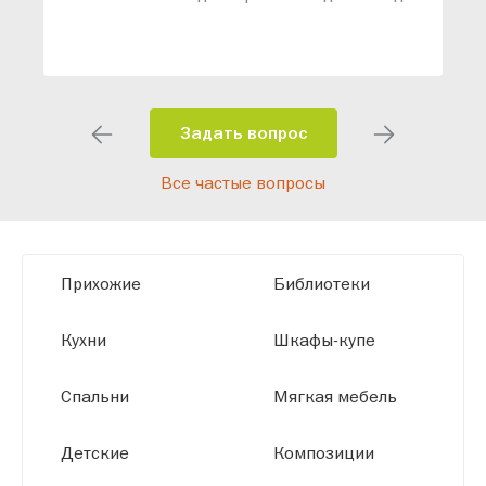
ваши конкретные требования. Наши
специалисты помогут разработать
индивидуальный проект, учитывая
особенности планировки вашего
помещения и личные пожелания.
Задать вопрос
Благодаря современному
Все частые вопросы
высокотехнологичному оборудованию
мы можем производить мебель по
заданным параметрам, обеспечивая
высокое качество и точное соответствие
Прихожие
Библиотеки
размерам.
Кухни
Шкафы-купе
Спальни
Мягкая мебель
Детские
Композиции