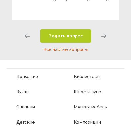
ваши конкретные требования. Наши
специалисты помогут разработать
индивидуальный проект, учитывая
особенности планировки вашего
помещения и личные пожелания.
Задать вопрос
Благодаря современному
Все частые вопросы
высокотехнологичному оборудованию
мы можем производить мебель по
заданным параметрам, обеспечивая
высокое качество и точное соответствие
Прихожие
Библиотеки
размерам.
Кухни
Шкафы-купе
Спальни
Мягкая мебель
Детские
Композиции