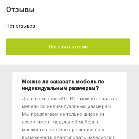
Отзывы
Нет отзывов
Оставить отзыв
Можно ли заказать мебель по
О
индивидуальным размерам?
м
«
Да, в компании «АРТИС» можно заказать
М
мебель по индивидуальным размерам.
п
Мы предлагаем не только широкий
м
ассортимент модульной мебели и
о
множество цветовых решений, но и
возможность адаптировать изделия под