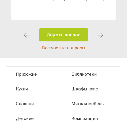
ваши конкретные требования. Наши
специалисты помогут разработать
индивидуальный проект, учитывая
особенности планировки вашего
помещения и личные пожелания.
Задать вопрос
Благодаря современному
Все частые вопросы
высокотехнологичному оборудованию
мы можем производить мебель по
заданным параметрам, обеспечивая
высокое качество и точное соответствие
Прихожие
Библиотеки
размерам.
Кухни
Шкафы-купе
Спальни
Мягкая мебель
Детские
Композиции