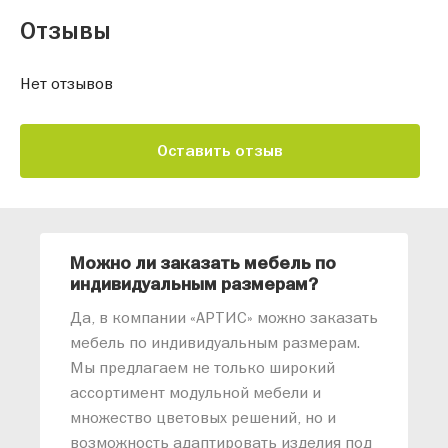
Отзывы
Нет отзывов
Оставить отзыв
Можно ли заказать мебель по
О
индивидуальным размерам?
м
«
Да, в компании «АРТИС» можно заказать
М
мебель по индивидуальным размерам.
п
Мы предлагаем не только широкий
м
ассортимент модульной мебели и
о
множество цветовых решений, но и
возможность адаптировать изделия под