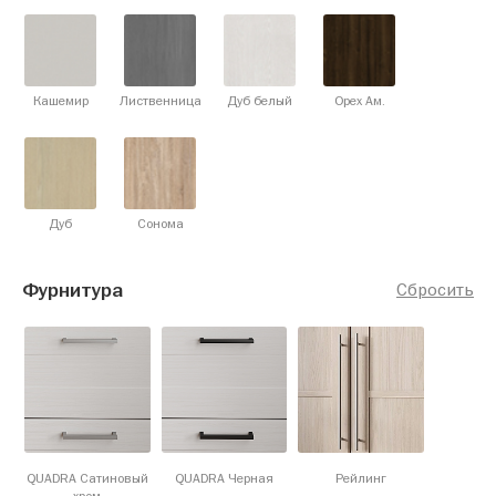
Кашемир
Лиственница
Дуб белый
Орех Ам.
Дуб
Сонома
Фурнитура
Сбросить
QUADRA Сатиновый
QUADRA Черная
Рейлинг
хром