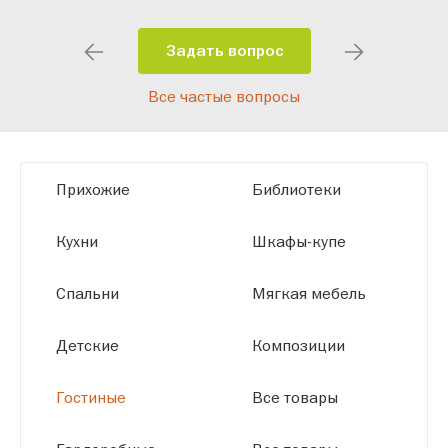
особенности планировки вашего
помещения и личные пожелания.
Задать вопрос
Благодаря современному
Все частые вопросы
высокотехнологичному оборудованию
мы можем производить мебель по
заданным параметрам, обеспечивая
высокое качество и точное соответствие
Прихожие
Библиотеки
размерам.
Кухни
Шкафы-купе
Спальни
Мягкая мебель
Детские
Композиции
Гостиные
Все товары