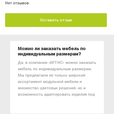
Нет отзывов
Оставить отзыв
Можно ли заказать мебель по
О
индивидуальным размерам?
м
«
Да, в компании «АРТИС» можно заказать
М
мебель по индивидуальным размерам.
п
Мы предлагаем не только широкий
м
ассортимент модульной мебели и
о
множество цветовых решений, но и
возможность адаптировать изделия под
ваши конкретные требования. Наши
специалисты помогут разработать
индивидуальный проект, учитывая