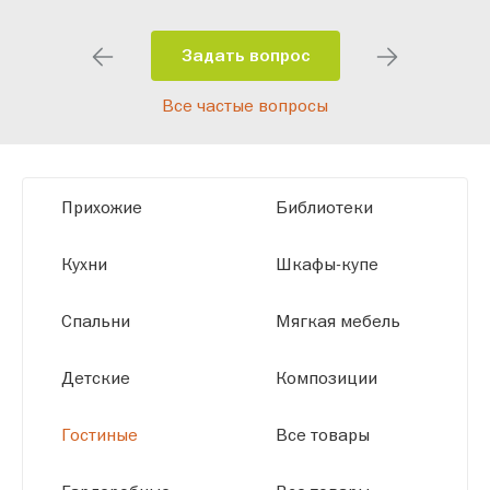
особенности планировки вашего
помещения и личные пожелания.
Задать вопрос
Благодаря современному
Все частые вопросы
высокотехнологичному оборудованию
мы можем производить мебель по
заданным параметрам, обеспечивая
высокое качество и точное соответствие
Прихожие
Библиотеки
размерам.
Кухни
Шкафы-купе
Спальни
Мягкая мебель
Детские
Композиции
Гостиные
Все товары