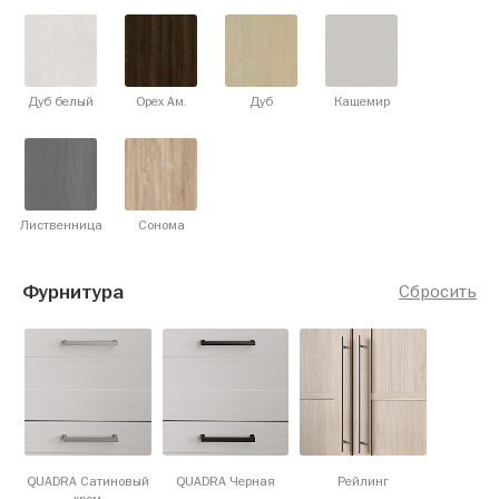
Дуб белый
Орех Ам.
Дуб
Кашемир
Лиственница
Сонома
Фурнитура
Сбросить
QUADRA Сатиновый
QUADRA Черная
Рейлинг
хром