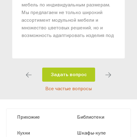
М
мебель по индивидуальным размерам.
п
Мы предлагаем не только широкий
м
ассортимент модульной мебели и
о
множество цветовых решений, но и
возможность адаптировать изделия под
ваши конкретные требования. Наши
специалисты помогут разработать
индивидуальный проект, учитывая
особенности планировки вашего
помещения и личные пожелания.
Задать вопрос
Благодаря современному
Все частые вопросы
высокотехнологичному оборудованию
мы можем производить мебель по
заданным параметрам, обеспечивая
высокое качество и точное соответствие
Прихожие
Библиотеки
размерам.
Кухни
Шкафы-купе