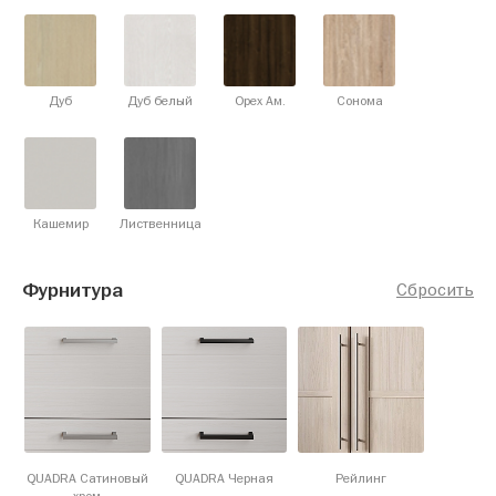
Дуб
Дуб белый
Орех Ам.
Сонома
Кашемир
Лиственница
Фурнитура
Сбросить
QUADRA Сатиновый
QUADRA Черная
Рейлинг
хром