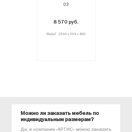
03
8 570 руб.
ВxШxГ: 2344 x 304 x 460
Можно ли заказать мебель по
О
индивидуальным размерам?
м
«
Да, в компании «АРТИС» можно заказать