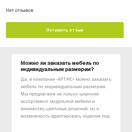
Нет отзывов
Оставить отзыв
Можно ли заказать мебель по
О
индивидуальным размерам?
м
«
Да, в компании «АРТИС» можно заказать
М
мебель по индивидуальным размерам.
п
Мы предлагаем не только широкий
м
ассортимент модульной мебели и
о
множество цветовых решений, но и
возможность адаптировать изделия под
ваши конкретные требования. Наши
специалисты помогут разработать