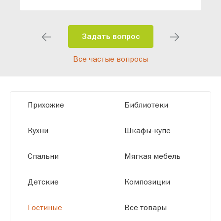
индивидуальный проект, учитывая
особенности планировки вашего
помещения и личные пожелания.
Задать вопрос
Благодаря современному
Все частые вопросы
высокотехнологичному оборудованию
мы можем производить мебель по
заданным параметрам, обеспечивая
высокое качество и точное соответствие
Прихожие
Библиотеки
размерам.
Кухни
Шкафы-купе
Спальни
Мягкая мебель
Детские
Композиции
Гостиные
Все товары