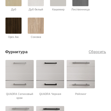
Дуб
Дуб белый
Кашемир
Лиственница
Орех Ам.
Сонома
Фурнитура
Сбросить
QUADRA Сатиновый
QUADRA Черная
Рейлинг
хром