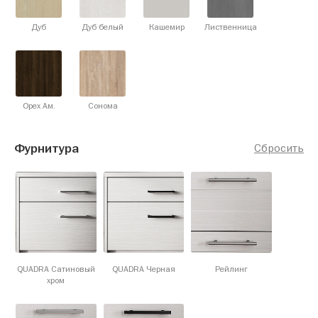
Дуб
Дуб белый
Кашемир
Лиственница
Орех Ам.
Сонома
Фурнитура
Сбросить
QUADRA Сатиновый
QUADRA Черная
Рейлинг
хром