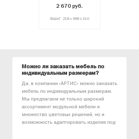
2 670 руб.
ВxШxГ: 218 x 988 x 310
Можно ли заказать мебель по
О
индивидуальным размерам?
м
«
Да, в компании «АРТИС» можно заказать
М
мебель по индивидуальным размерам.
п
Мы предлагаем не только широкий
м
ассортимент модульной мебели и
о
множество цветовых решений, но и
возможность адаптировать изделия под
ваши конкретные требования. Наши
специалисты помогут разработать