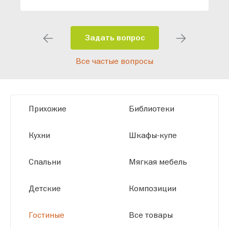
индивидуальный проект, учитывая
особенности планировки вашего
помещения и личные пожелания.
Задать вопрос
Благодаря современному
Все частые вопросы
высокотехнологичному оборудованию
мы можем производить мебель по
заданным параметрам, обеспечивая
высокое качество и точное соответствие
Прихожие
Библиотеки
размерам.
Кухни
Шкафы-купе
Спальни
Мягкая мебель
Детские
Композиции
Гостиные
Все товары