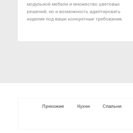
модульной мебели и множество цветовых
решений, но и возможность адаптировать
изделия под ваши конкретные требования.
Наши специалисты помогут разработать
индивидуальный проект, учитывая
особенности планировки вашего
помещения и личные пожелания. Благодаря
современному высокотехнологичному
оборудованию мы можем производить
мебель по заданным параметрам,
обеспечивая высокое качество и точное
соответствие размерам.
Прихожие
Кухни
Спальни