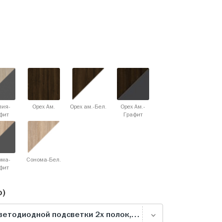
лия-
Орех Ам.
Орех ам.-Бел.
Орех Ам.-
фит
Графит
ома-
Сонома-Бел.
фит
о)
Комплект для торцевой светодиодной подсветки 2х полок, белая