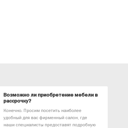
Возможно ли приобретение мебели в
Ка
рассрочку?
«АР
Конечно. Просим посетить наиболее
меб
удобный для вас фирменный салон, где
озв
наши специалисты предоставят подробную
ник