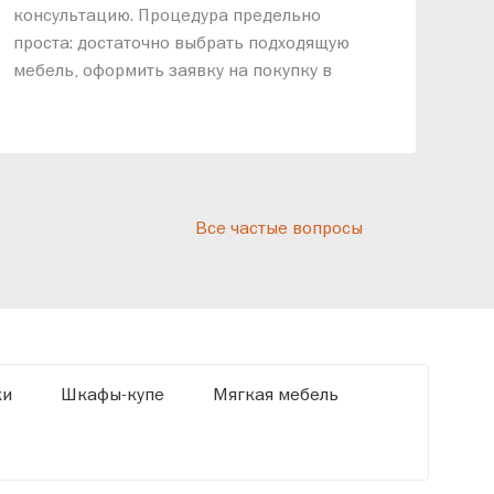
консультацию. Процедура предельно
так
проста: достаточно выбрать подходящую
спр
мебель, оформить заявку на покупку в
выс
рассрочку и подписать договор.
дос
реп
отн
раз
дис
Все частые вопросы
кот
«Ди
ки
Шкафы-купе
Мягкая мебель