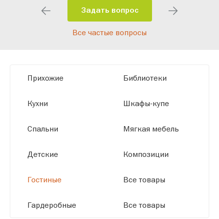
помещения и личные пожелания.
Задать вопрос
Благодаря современному
Все частые вопросы
высокотехнологичному оборудованию
мы можем производить мебель по
заданным параметрам, обеспечивая
высокое качество и точное соответствие
Прихожие
Библиотеки
размерам.
Кухни
Шкафы-купе
Спальни
Мягкая мебель
Детские
Композиции
Гостиные
Все товары
Гардеробные
Все товары