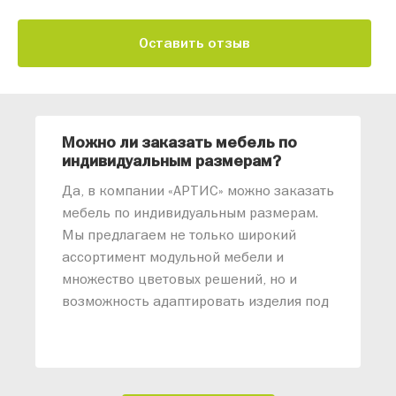
Оставить отзыв
Можно ли заказать мебель по
О
индивидуальным размерам?
м
«
Да, в компании «АРТИС» можно заказать
М
мебель по индивидуальным размерам.
п
Мы предлагаем не только широкий
м
ассортимент модульной мебели и
о
множество цветовых решений, но и
возможность адаптировать изделия под
ваши конкретные требования. Наши
специалисты помогут разработать
индивидуальный проект, учитывая
особенности планировки вашего