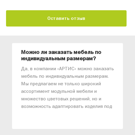
Оставить отзыв
Можно ли заказать мебель по
О
индивидуальным размерам?
м
«
Да, в компании «АРТИС» можно заказать
М
мебель по индивидуальным размерам.
п
Мы предлагаем не только широкий
м
ассортимент модульной мебели и
о
множество цветовых решений, но и
возможность адаптировать изделия под
ваши конкретные требования. Наши
специалисты помогут разработать
индивидуальный проект, учитывая