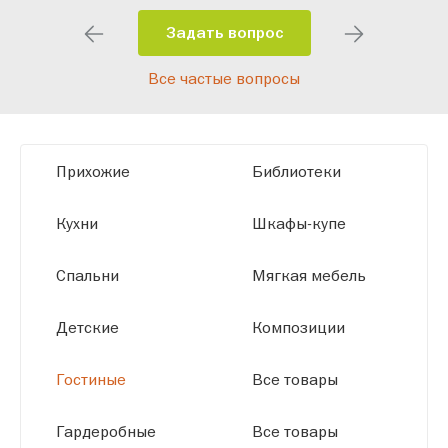
особенности планировки вашего
помещения и личные пожелания.
Задать вопрос
Благодаря современному
Все частые вопросы
высокотехнологичному оборудованию
мы можем производить мебель по
заданным параметрам, обеспечивая
высокое качество и точное соответствие
Прихожие
Библиотеки
размерам.
Кухни
Шкафы-купе
Спальни
Мягкая мебель
Детские
Композиции
Гостиные
Все товары
Гардеробные
Все товары