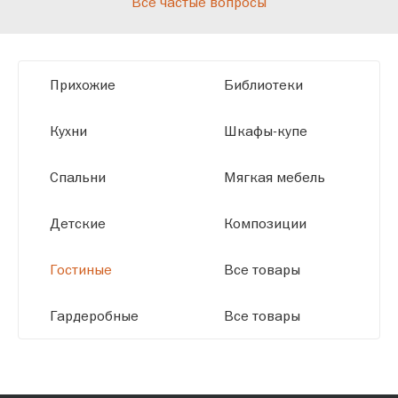
Все частые вопросы
высокотехнологичному оборудованию
мы можем производить мебель по
заданным параметрам, обеспечивая
высокое качество и точное соответствие
Прихожие
Библиотеки
размерам.
Кухни
Шкафы-купе
Спальни
Мягкая мебель
Детские
Композиции
Гостиные
Все товары
Гардеробные
Все товары