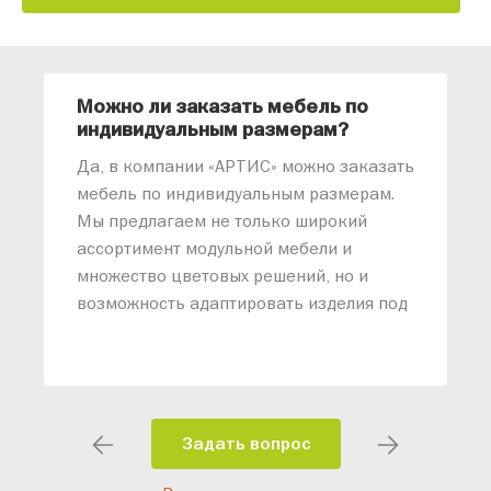
Можно ли заказать мебель по
О
индивидуальным размерам?
м
«
Да, в компании «АРТИС» можно заказать
М
мебель по индивидуальным размерам.
п
Мы предлагаем не только широкий
м
ассортимент модульной мебели и
о
множество цветовых решений, но и
возможность адаптировать изделия под
ваши конкретные требования. Наши
специалисты помогут разработать
индивидуальный проект, учитывая
особенности планировки вашего
помещения и личные пожелания.
Задать вопрос
Благодаря современному