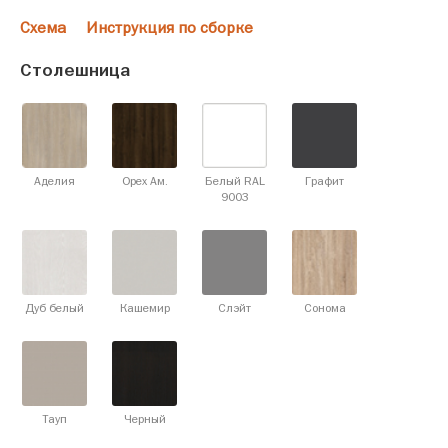
Схема
Инструкция по сборке
Столешница
Аделия
Орех Ам.
Белый RAL
Графит
9003
Дуб белый
Кашемир
Слэйт
Сонома
Тауп
Черный