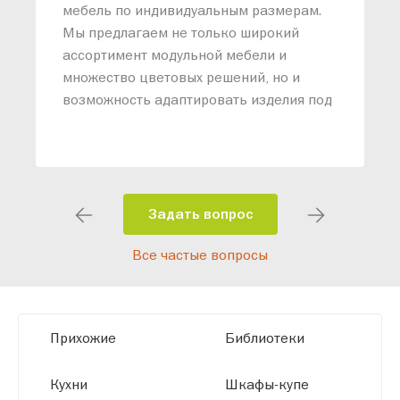
М
мебель по индивидуальным размерам.
п
Мы предлагаем не только широкий
м
ассортимент модульной мебели и
о
множество цветовых решений, но и
возможность адаптировать изделия под
ваши конкретные требования. Наши
специалисты помогут разработать
индивидуальный проект, учитывая
особенности планировки вашего
помещения и личные пожелания.
Задать вопрос
Благодаря современному
Все частые вопросы
высокотехнологичному оборудованию
мы можем производить мебель по
заданным параметрам, обеспечивая
высокое качество и точное соответствие
Прихожие
Библиотеки
размерам.
Кухни
Шкафы-купе