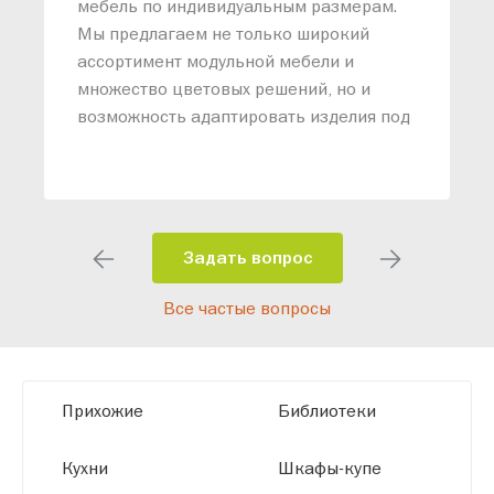
М
мебель по индивидуальным размерам.
п
Мы предлагаем не только широкий
м
ассортимент модульной мебели и
о
множество цветовых решений, но и
возможность адаптировать изделия под
ваши конкретные требования. Наши
специалисты помогут разработать
индивидуальный проект, учитывая
особенности планировки вашего
помещения и личные пожелания.
Задать вопрос
Благодаря современному
Все частые вопросы
высокотехнологичному оборудованию
мы можем производить мебель по
заданным параметрам, обеспечивая
высокое качество и точное соответствие
Прихожие
Библиотеки
размерам.
Кухни
Шкафы-купе