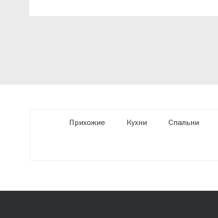
индивидуальный проект, учитывая
особенности планировки вашего
помещения и личные пожелания. Благодаря
современному высокотехнологичному
оборудованию мы можем производить
мебель по заданным параметрам,
обеспечивая высокое качество и точное
соответствие размерам.
Прихожие
Кухни
Спальни