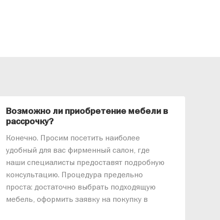
Возможно ли приобретение мебели в
Ка
рассрочку?
«АР
Конечно. Просим посетить наиболее
меб
удобный для вас фирменный салон, где
озв
наши специалисты предоставят подробную
ник
консультацию. Процедура предельно
так
проста: достаточно выбрать подходящую
спр
мебель, оформить заявку на покупку в
выс
рассрочку и подписать договор.
дос