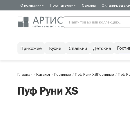
О компании
Покупателям
Салоны
Онлайн-редакт
Гости
Прихожие
Кухни
Спальни
Детские
Главная
/
Каталог
/
Гостиные
/
Пуф Руни XS
Гостиные
/
Пуф Ру
Пуф Руни XS