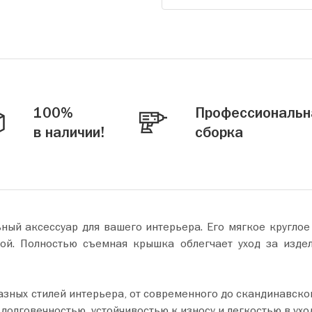
100%
Профессиональн
в наличии!
сборка
ьный аксессуар для вашего интерьера. Его мягкое кругло
ной. Полностью съемная крышка облегчает уход за изде
зных стилей интерьера, от современного до скандинавског
 долговечностью, устойчивостью к износу и легкостью в ухо