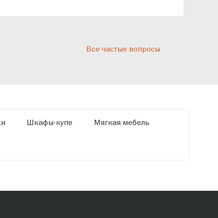
реп
отн
раз
дис
Все частые вопросы
кот
«Ди
ки
Шкафы-купе
Мягкая мебель