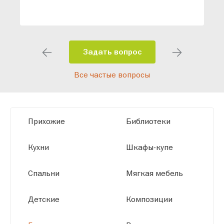
ваши конкретные требования. Наши
специалисты помогут разработать
индивидуальный проект, учитывая
особенности планировки вашего
помещения и личные пожелания.
Задать вопрос
Благодаря современному
Все частые вопросы
высокотехнологичному оборудованию
мы можем производить мебель по
заданным параметрам, обеспечивая
высокое качество и точное соответствие
Прихожие
Библиотеки
размерам.
Кухни
Шкафы-купе
Спальни
Мягкая мебель
Детские
Композиции