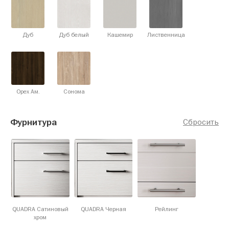
Дуб
Дуб белый
Кашемир
Лиственница
Орех Ам.
Сонома
Фурнитура
Сбросить
QUADRA Сатиновый
QUADRA Черная
Рейлинг
хром