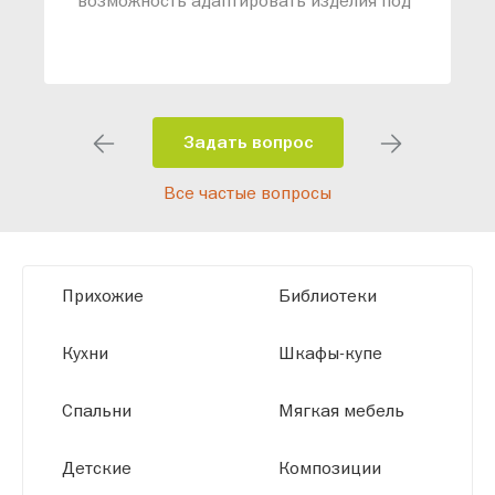
ваши конкретные требования. Наши
специалисты помогут разработать
индивидуальный проект, учитывая
особенности планировки вашего
помещения и личные пожелания.
Задать вопрос
Благодаря современному
Все частые вопросы
высокотехнологичному оборудованию
мы можем производить мебель по
заданным параметрам, обеспечивая
высокое качество и точное соответствие
Прихожие
Библиотеки
размерам.
Кухни
Шкафы-купе
Спальни
Мягкая мебель
Детские
Композиции