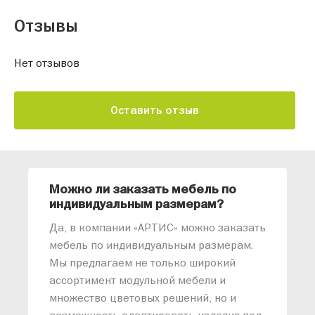
Отзывы
Нет отзывов
Оставить отзыв
Можно ли заказать мебель по
О
индивидуальным размерам?
м
«
Да, в компании «АРТИС» можно заказать
М
мебель по индивидуальным размерам.
п
Мы предлагаем не только широкий
м
ассортимент модульной мебели и
о
множество цветовых решений, но и
возможность адаптировать изделия под